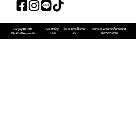
Copyright © 2023 
สงวนสิทธิ์ทุก
นโยบายความเป็นส่วน
เลขทะเบียนพาณิชย์อิเล็กทรอนิกส์ 
BlackCatDesign.co.th
ประการ
ตัว
0135563013064