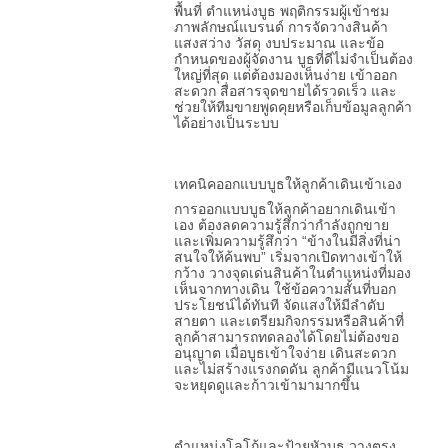
พื้นที่ ตำแหน่งบูธ พฤติกรรมผู้เข้าชม
ภาพลักษณ์แบรนด์ การจัดวางสินค้า
แสงสว่าง วัสดุ งบประมาณ และข้อ
กำหนดของผู้จัดงาน บูธที่ดีไม่จำเป็นต้อง
ใหญ่ที่สุด แต่ต้องมองเห็นง่าย เข้าออก
สะดวก สื่อสารจุดขายได้รวดเร็ว และ
ช่วยให้ทีมขายพูดคุยหรือเก็บข้อมูลลูกค้า
ได้อย่างเป็นระบบ
เทคนิคออกแบบบูธให้ลูกค้าเดินเข้าเอง
การออกแบบบูธให้ลูกค้าอยากเดินเข้า
เอง ต้องลดความรู้สึกว่ากำลังถูกขาย
และเพิ่มความรู้สึกว่า “ข้างในมีสิ่งที่น่า
สนใจให้ค้นพบ” เริ่มจากเปิดทางเข้าให้
กว้าง วางจุดเด่นสินค้าในตำแหน่งที่มอง
เห็นจากทางเดิน ใช้ข้อความสั้นที่บอก
ประโยชน์ได้ทันที จัดแสงให้มีลำดับ
สายตา และเตรียมกิจกรรมหรือสินค้าที่
ลูกค้าสามารถทดลองได้โดยไม่ต้องขอ
อนุญาต เมื่อบูธเข้าใจง่าย เดินสะดวก
และไม่สร้างแรงกดดัน ลูกค้ามีแนวโน้ม
จะหยุดดูและก้าวเข้ามามากขึ้น
ตำแหน่งโลโก้และป้ายหัวบูธ วางตรง