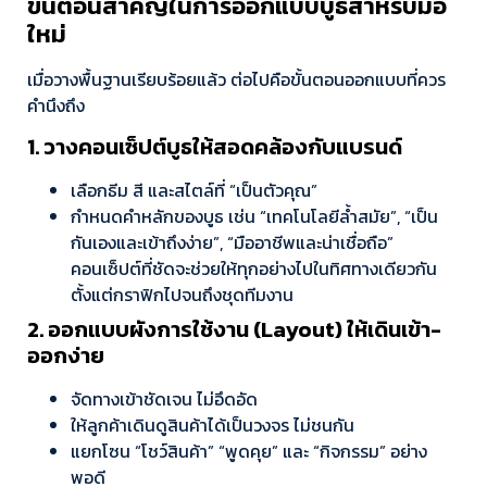
ขั้นตอนสำคัญในการออกแบบบูธสำหรับมือ
ใหม่
เมื่อวางพื้นฐานเรียบร้อยแล้ว ต่อไปคือขั้นตอนออกแบบที่ควร
คำนึงถึง
1. วางคอนเซ็ปต์บูธให้สอดคล้องกับแบรนด์
เลือกธีม สี และสไตล์ที่ “เป็นตัวคุณ”
กำหนดคำหลักของบูธ เช่น “เทคโนโลยีล้ำสมัย”, “เป็น
กันเองและเข้าถึงง่าย”, “มืออาชีพและน่าเชื่อถือ”
คอนเซ็ปต์ที่ชัดจะช่วยให้ทุกอย่างไปในทิศทางเดียวกัน
ตั้งแต่กราฟิกไปจนถึงชุดทีมงาน
2. ออกแบบผังการใช้งาน (Layout) ให้เดินเข้า-
ออกง่าย
จัดทางเข้าชัดเจน ไม่อึดอัด
ให้ลูกค้าเดินดูสินค้าได้เป็นวงจร ไม่ชนกัน
แยกโซน “โชว์สินค้า” “พูดคุย” และ “กิจกรรม” อย่าง
พอดี