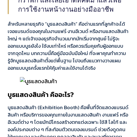
กราฟิก และเลย์เอาต์ที่คิดมาแล้วเพื่อ
การใช้งานหน้างานอย่างมืออาชีพ
สำหรับหลายธุรกิจ “บูธแสดงสินค้า” คือด่านแรกที่ลูกค้าจะได้
เจอแบรนด์ของคุณในงานแฟร์ งานอีเวนต์ หรืองานแสดงสินค้า
ใหญ่ ๆ แต่เจ้าของธุรกิจจำนวนมากมักเริ่มจากศูนย์ ไม่รู้จะ
ออกแบบบูธยังไง ใช้งบเท่าไหร่ หรือควรเริ่มคุยกับผู้ออกแบบ
จากจุดไหน บทความนี้คือคู่มือฉบับมือใหม่ ที่จะพาคุณทำความ
รู้จักบูธแสดงสินค้าตั้งแต่พื้นฐาน ไปจนถึงแนวทางวางแผน
ออกแบบบูธครั้งแรกให้คุ้มค่าและใช้งานได้จริง
บูธแสดงสินค้า คืออะไร?
บูธแสดงสินค้า (Exhibition Booth) คือพื้นที่จัดแสดงแบรนด์
สินค้า หรือบริการของคุณภายในงานแสดงสินค้า งานแฟร์ หรือ
อีเวนต์ต่าง ๆ โดยมักมีโครงสร้างตกแต่งเฉพาะ ใช้สี โลโก้ และ
องค์ประกอบต่าง ๆ ที่สะท้อนตัวตนของแบรนด์ ช่วยดึงดูดคน
ให้หยุดมอง แวะเข้ามาคุย ทดลองสินค้า และจบลงที่การขาย