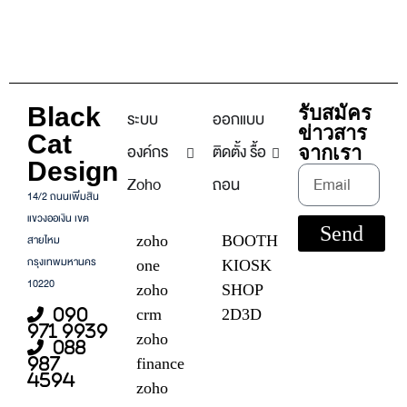
Black
รับสมัคร
ระบบ
ออกแบบ
ข่าวสาร
Cat
องค์กร
ติดตั้ง รื้อ
จากเรา
Design
Zoho
ถอน
14/2 ถนนเพิ่มสิน
แขวงออเงิน เขต
Send
สายไหม
zoho
BOOTH
กรุงเทพมหานคร
one
KIOSK
10220
zoho
SHOP
crm
2D3D
090
971 9939
zoho
088
finance
987
4594
zoho