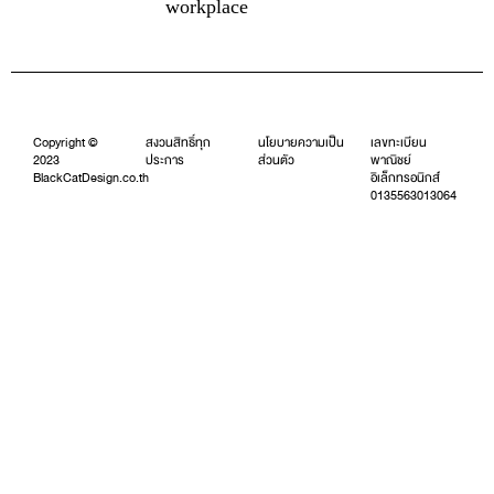
workplace
Copyright ©
สงวนสิทธิ์ทุก
นโยบายความเป็น
เลขทะเบียน
2023
ประการ
ส่วนตัว
พาณิชย์
BlackCatDesign.co.th
อิเล็กทรอนิกส์์
0135563013064