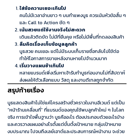
ใส่ข้อความเยอะเกินไป
คนไม่มีเวลาอ่านยาว ๆ บนกำแพงบูธ ควรเน้นหัวข้อสั้น ๆ
และ Call to Action ชัด ๆ
เน้นสวยแต่ใช้งานจริงไม่สะดวก
เดินแล้วติดขัด ไม่มีที่ยืนคุย หรือไม่มีพื้นที่ทดลองสินค้า
ลืมคิดเรื่องเก็บข้อมูลลูกค้า
บูธสวย คนเยอะ แต่ไม่มีระบบเก็บรายชื่อกลับไปใช้ต่อ
ทำให้โอกาสการขายหลังงานหายไปจำนวนมาก
เริ่มวางแผนช้าเกินไป
หลายแบรนด์เพิ่งเริ่มหาเจ้ารับทำบูธก่อนงานไม่กี่สัปดาห์
ส่งผลให้ตัวเลือกแบบ วัสดุ และงานดีเทลถูกจำกัด
สรุปท้ายเรื่อง
บูธแสดงสินค้าไม่ใช่แค่โครงสร้างชั่วคราวในงานอีเวนต์ แต่เป็น
“หน้าร้านเคลื่อนที่” ที่แบรนด์ของคุณใช้พบลูกค้าใหม่ ๆ ในโลก
จริง การเข้าใจพื้นฐานว่า บูธคืออะไร ต้องประกอบด้วยอะไรบ้าง
และควรวางแผนอย่างไรตั้งแต่ขั้นตั้งเป้าหมาย กลุ่มเป้าหมาย
งบประมาณ ไปจนถึงเลย์เอาต์และประสบการณ์หน้างาน จะช่วย