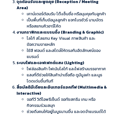
จุดต้อนรับและพูดคุย (Reception / Meeting
Area)
เคาน์เตอร์ต้อนรับ โต๊ะเซ็นชื่อ หรือมุมคุยกับลูกค้า
เป็นพื้นที่เก็บข้อมูลลูกค้า แจกโบรชัวร์ นามบัตร
หรือสแกนคิวอาร์โค้ด
งานกราฟิกและแบรนดิ้ง (Branding & Graphic)
โลโก้ สโลแกน Key Visual ภาพสินค้า และ
ข้อความขายหลัก
ใช้สี ฟอนต์ และสไตล์ให้ตรงกับอัตลักษณ์ของ
แบรนด์
ระบบไฟและเอฟเฟกต์แสง (Lighting)
ไฟส่องสินค้า ไฟเน้นโลโก้ และไฟสร้างบรรยากาศ
แสงที่ดีช่วยให้สินค้าน่าเชื่อถือ ดูมีมูลค่า และบูธ
โดดเด่นขึ้นทันที
สื่อมัลติมีเดียและอินเทอร์แอคทีฟ (Multimedia &
Interactive)
จอทีวี วิดีโอพรีเซ็นต์ จอทัชสกรีน เกม หรือ
กิจกรรมร่วมสนุก
ช่วยดึงคนให้อยู่ในบูธนานขึ้น และจดจำแบรนด์ได้