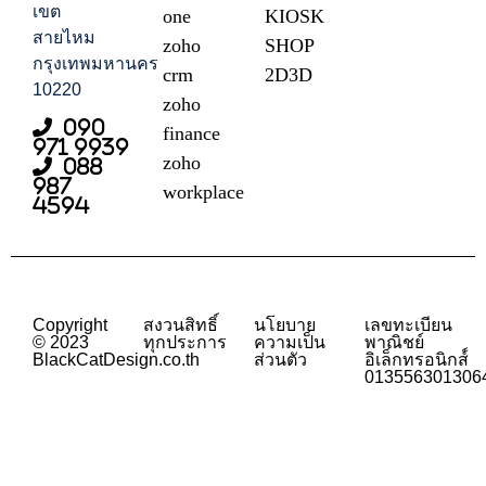
เขต
one
KIOSK
สายไหม
zoho
SHOP
กรุงเทพมหานคร
crm
2D3D
10220
zoho
090
finance
971 9939
zoho
088
987
workplace
4594
Copyright
สงวนสิทธิ์
นโยบาย
เลขทะเบียน
© 2023
ทุกประการ
ความเป็น
พาณิชย์
BlackCatDesign.co.th
ส่วนตัว
อิเล็กทรอนิกส์์
013556301306