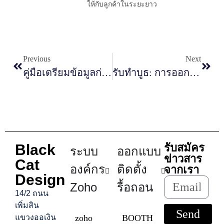
ให้กับลูกค้าในระยะยาว
Previous
Next
คู่มือเตรียมข้อมูลก่อนส่งให้บริษัทรับออกแบบบูธและ Kiosk
รับทำบูธ: การออกแบบเพื่อเพิ่มการมองเห็นและการมีส่วนร่วม
Black
รับสมัคร
ระบบ
ออกแบบ
ข่าวสาร
Cat
องค์กร
ติดตั้ง
จากเรา
Design
Zoho
รื้อถอน
14/2 ถนน
เพิ่มสิน
Send
แขวงออเงิน
zoho
BOOTH