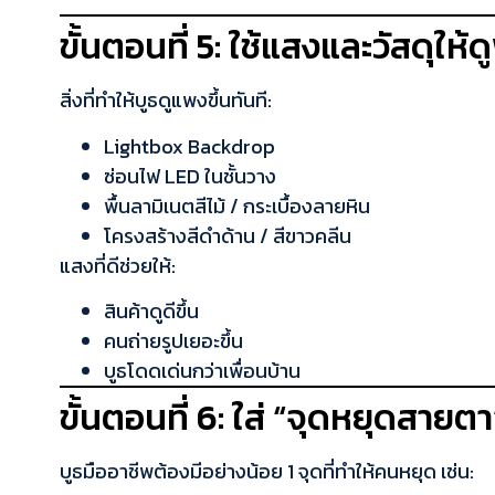
ขั้นตอนที่ 5: ใช้แสงและวัสดุให้ด
สิ่งที่ทำให้บูธดูแพงขึ้นทันที:
Lightbox Backdrop
ซ่อนไฟ LED ในชั้นวาง
พื้นลามิเนตสีไม้ / กระเบื้องลายหิน
โครงสร้างสีดำด้าน / สีขาวคลีน
แสงที่ดีช่วยให้:
สินค้าดูดีขึ้น
คนถ่ายรูปเยอะขึ้น
บูธโดดเด่นกว่าเพื่อนบ้าน
ขั้นตอนที่ 6: ใส่ “จุดหยุดสาย
บูธมืออาชีพต้องมีอย่างน้อย 1 จุดที่ทำให้คนหยุด เช่น: