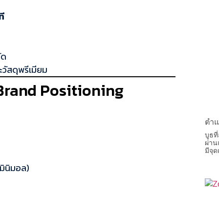
ที
ัด
วัสดุพรีเมียม
ะ Brand Positioning
ตำแ
บูธท
ผ่าน
มีจุ
มินิมอล)