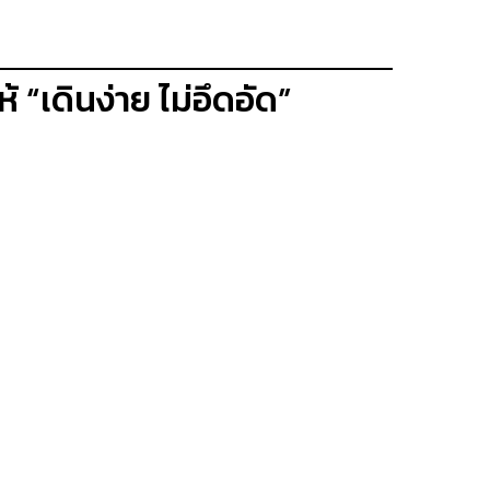
้ “เดินง่าย ไม่อึดอัด”