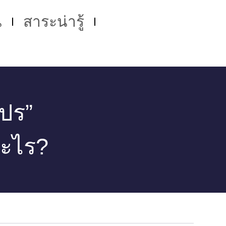
น
สาระน่ารู้
โปร”
กอะไร?