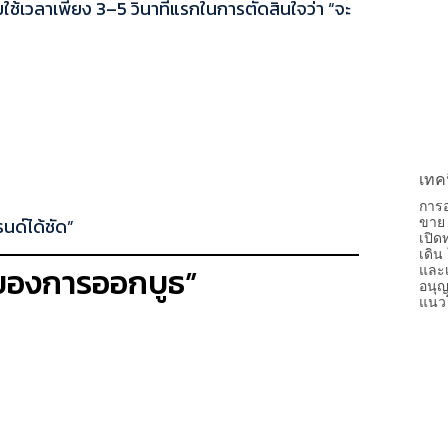
ใช้เวลาเพียง 3–5 วินาทีแรกในการตัดสินใจว่า “จะ
เทค
การอ
รนด์ได้ชัด”
ขาย 
เปิด
เดิน
มายของการออกบูธ”
และเ
อนุญ
แนวโ