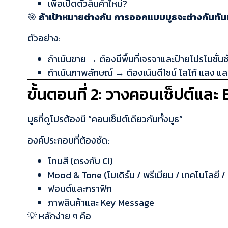
เพื่อเปิดตัวสินค้าใหม่?
🎯
ถ้าเป้าหมายต่างกัน การออกแบบบูธจะต่างกันทัน
ตัวอย่าง:
ถ้าเน้นขาย → ต้องมีพื้นที่เจรจาและป้ายโปรโมชั่นช
ถ้าเน้นภาพลักษณ์ → ต้องเน้นดีไซน์ โลโก้ แสง และ
ขั้นตอนที่ 2: วางคอนเซ็ปต์แล
บูธที่ดูโปรต้องมี “คอนเซ็ปต์เดียวกันทั้งบูธ”
องค์ประกอบที่ต้องชัด:
โทนสี (ตรงกับ CI)
Mood & Tone (โมเดิร์น / พรีเมียม / เทคโนโลยี / 
ฟอนต์และกราฟิก
ภาพสินค้าและ Key Message
💡 หลักง่าย ๆ คือ