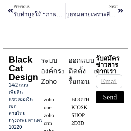
Previous
Next
รับทำบูธให้ “ภาพลักษณ์ดูโปร” ตั้งแต่ครั้งแรก: ต้องเริ่มจากอะไร?
บูธจมหายเพราะสีผิด? คู่มือเลือกโทนสีให้โดดเด่นในงานแสดงสินค้า
Black
รับสมัคร
ระบบ
ออกแบบ
ข่าวสาร
Cat
องค์กร
ติดตั้ง
จากเรา
Design
Zoho
รื้อถอน
14/2 ถนน
เพิ่มสิน
Send
แขวงออเงิน
zoho
BOOTH
เขต
one
KIOSK
สายไหม
zoho
SHOP
กรุงเทพมหานคร
crm
2D3D
10220
zoho