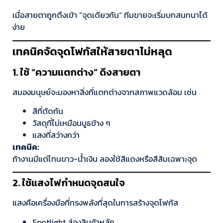
เมื่อสายตาถูกดึงเข้า “จุดเดียวกัน” ทีมขายจะเริ่มบทสนทนาได้
ง่าย
เทคนิคจัดจุดโฟกัสให้สายตาไม่หลุด
1. ใช้ “ความแตกต่าง” ดึงสายตา
สมองมนุษย์จะมองหาสิ่งที่แตกต่างจากสภาพแวดล้อม เช่น
สีที่ตัดกัน
วัสดุที่ไม่เหมือนบูธข้าง ๆ
แสงที่สว่างกว่า
เทคนิค:
ถ้างานมีแต่โทนขาว-น้ำเงิน ลองใช้สีแดงหรือสีส้มเฉพาะจุด
2. ใช้แสงไฟกำหนดจุดสนใจ
แสงคือเครื่องมือที่ทรงพลังที่สุดในการสร้างจุดโฟกัส
Spotlight ส่องสินค้าหลัก