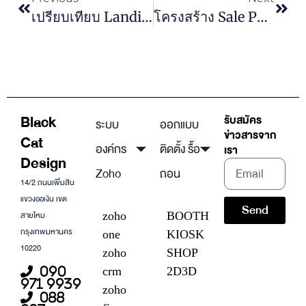
เปรียบเทียบ Landing Page Vs Sale Page ต่างกันยังไง
โครงสร้าง Sale Page สำหรับธุรกิจบริการ (Service Business) ที่ช่วยเพิ่ม Conversion ได้จริง
Black
รับสมัคร
ระบบ
ออกแบบ
ข่าวสารจาก
Cat
องค์กร
ติดตั้ง รื้อ
เรา
Design
Zoho
ถอน
14/2 ถนนเพิ่มสิน
แขวงออเงิน เขต
Send
สายไหม
zoho
BOOTH
กรุงเทพมหานคร
one
KIOSK
10220
zoho
SHOP
crm
2D3D
090
971 9939
zoho
088