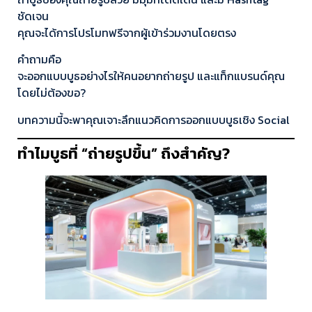
ชัดเจน
คุณจะได้การโปรโมทฟรีจากผู้เข้าร่วมงานโดยตรง
คำถามคือ
จะออกแบบบูธอย่างไรให้คนอยากถ่ายรูป และแท็กแบรนด์คุณ
โดยไม่ต้องขอ?
บทความนี้จะพาคุณเจาะลึกแนวคิดการออกแบบบูธเชิง Social
ทำไมบูธที่ “ถ่ายรูปขึ้น” ถึงสำคัญ?