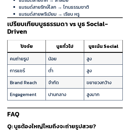
แบรนด์สายเทค → ล้ำสมัย
แบรนด์สายรักษ์โลก → โทนธรรมชาติ
แบรนด์สายพรีเมียม → เรียบ หรู
เปรียบเทียบบูธธรรมดา vs บูธ Social-
Driven
ปัจจัย
บูธทั่วไป
บูธเน้น Social
คนถ่ายรูป
น้อย
สูง
การแชร์
ต่ำ
สูง
Brand Reach
จำกัด
ขยายวงกว้าง
Engagement
ปานกลาง
สูงมาก
FAQ
Q: บูธต้องใหญ่ไหมถึงจะถ่ายรูปสวย?