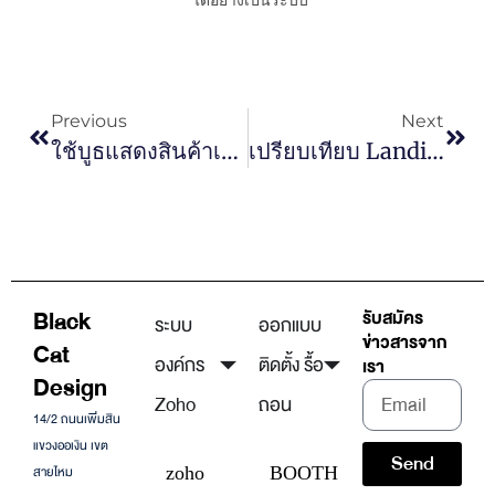
Previous
Next
ใช้บูธแสดงสินค้าเป็นเครื่องมือเก็บลีด (Lead) เข้าระบบการขายอย่างไรดี?
เปรียบเทียบ Landing Page กับ Sale Page ต่างกันยังไง ใช้อะไรตอนไหนดี?
Black
รับสมัคร
ระบบ
ออกแบบ
ข่าวสารจาก
Cat
องค์กร
ติดตั้ง รื้อ
เรา
Design
Zoho
ถอน
14/2 ถนนเพิ่มสิน
แขวงออเงิน เขต
Send
สายไหม
zoho
BOOTH