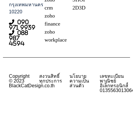
กรุงเทพมหานคร
crm
2D3D
10220
zoho
090
finance
971 9939
zoho
088
987
workplace
4594
Copyright
สงวนสิทธิ์
นโยบาย
เลขทะเบียน
© 2023
ทุกประการ
ความเป็น
พาณิชย์
BlackCatDesign.co.th
ส่วนตัว
อิเล็กทรอนิกส์์
013556301306