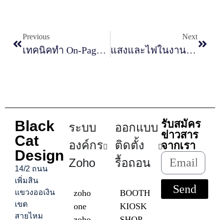
Previous
Next
เทคนิคทำ On-Page SEO ให้เว็บติดอันดับเร็วขึ้น
แสงและไฟในงาน ออกแบบบูธ สำคัญอย่างไรในการสร้างบรรยากาศ พร้อม 4 เทคนิคการจัดไฟ
Black
รับสมัคร
ระบบ
ออกแบบ
ข่าวสาร
Cat
องค์กร
ติดตั้ง
จากเรา
Design
Zoho
รื้อถอน
14/2 ถนน
เพิ่มสิน
Send
แขวงออเงิน
zoho
BOOTH
เขต
one
KIOSK
สายไหม
zoho
SHOP