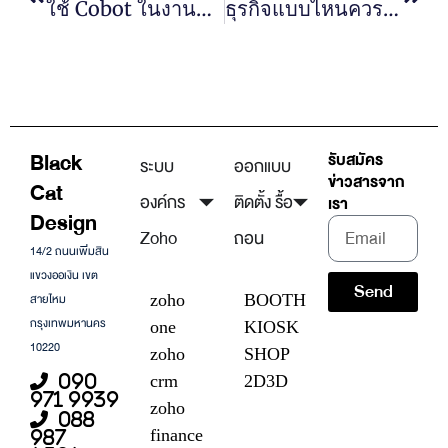
ใช้ Cobot ในงานประกอบชิ้นส่วนช่วยเพิ่มความแม่นยำอย่างไร
ธุรกิจแบบไหนควรลงทุนกับการ ออกแบบเว็บไซต์ มากกว่าการใช้เทมเพลต
Black
รับสมัคร
ระบบ
ออกแบบ
ข่าวสารจาก
Cat
องค์กร
ติดตั้ง รื้อ
เรา
Design
Zoho
ถอน
14/2 ถนนเพิ่มสิน
แขวงออเงิน เขต
Send
สายไหม
zoho
BOOTH
กรุงเทพมหานคร
one
KIOSK
10220
zoho
SHOP
crm
2D3D
090
971 9939
zoho
088
finance
987