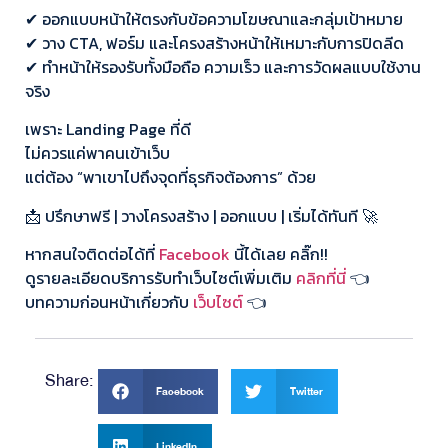
✔ ออกแบบหน้าให้ตรงกับข้อความโฆษณาและกลุ่มเป้าหมาย
✔ วาง CTA, ฟอร์ม และโครงสร้างหน้าให้เหมาะกับการปิดลีด
✔ ทำหน้าให้รองรับทั้งมือถือ ความเร็ว และการวัดผลแบบใช้งาน
จริง
เพราะ Landing Page ที่ดี
ไม่ควรแค่พาคนเข้าเว็บ
แต่ต้อง “พาเขาไปถึงจุดที่ธุรกิจต้องการ” ด้วย
📩 ปรึกษาฟรี | วางโครงสร้าง | ออกแบบ | เริ่มได้ทันที 🚀
หากสนใจติดต่อได้ที่
Facebook
นี้ได้เลย คลิ๊ก!!
ดูรายละเอียดบริการรับทำเว็บไซต์เพิ่มเติม
คลิกที่นี่
👈
บทความก่อนหน้าเกี่ยวกับ
เว็บไซต์
👈
Share:
Facebook
Twitter
LinkedIn