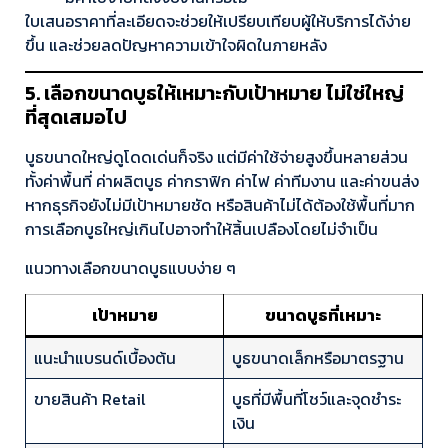
ใบเสนอราคาที่ละเอียดจะช่วยให้เปรียบเทียบผู้ให้บริการได้ง่าย
ขึ้น และช่วยลดปัญหาความเข้าใจผิดในภายหลัง
5. เลือกขนาดบูธให้เหมาะกับเป้าหมาย ไม่ใช่ใหญ่
ที่สุดเสมอไป
บูธขนาดใหญ่ดูโดดเด่นก็จริง แต่มีค่าใช้จ่ายสูงขึ้นหลายส่วน
ทั้งค่าพื้นที่ ค่าผลิตบูธ ค่ากราฟิก ค่าไฟ ค่าทีมงาน และค่าขนส่ง
หากธุรกิจยังไม่มีเป้าหมายชัด หรือสินค้าไม่ได้ต้องใช้พื้นที่มาก
การเลือกบูธใหญ่เกินไปอาจทำให้สิ้นเปลืองโดยไม่จำเป็น
แนวทางเลือกขนาดบูธแบบง่าย ๆ
เป้าหมาย
ขนาดบูธที่เหมาะ
แนะนำแบรนด์เบื้องต้น
บูธขนาดเล็กหรือมาตรฐาน
ขายสินค้า Retail
บูธที่มีพื้นที่โชว์และจุดชำระ
เงิน