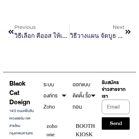
Previous
Next
วิธีเลือก คีออส ให้เหมาะกับงานอีเวนต์และพื้นที่ขาย
วิธีวางแผน จัดบูธ ให้พร้อมก่อนวันงานแบบไม่ตกหล่น
Black
รับสมัคร
ระบบ
ออกแบบ
ข่าวสารจาก
Cat
องค์กร
ติดตั้ง รื้อ
เรา
Design
Zoho
ถอน
14/2 ถนนเพิ่มสิน
แขวงออเงิน เขต
Send
สายไหม
zoho
BOOTH
กรุงเทพมหานคร
one
KIOSK