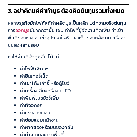
3. อย่าคิดแค่ค่าทำบูธ ต้องคิดต้นทุนรวมทั้งหมด
หลายธุรกิจมักโฟกัสที่ค่าผลิตบูธเป็นหลัก แต่ความจริงต้นทุน
การ
ออกบูธ
มีมากกว่านั้น เช่น ค่าไฟที่ผู้จัดงานคิดเพิ่ม ค่าเข้า
พื้นที่ของช่าง ค่าเช่าอุปกรณ์เสริม ค่าเก็บของหลังงาน หรือค่า
ขนส่งหลายรอบ
ค่าใช้จ่ายที่มักถูกลืม ได้แก่
ค่าไฟฟ้าพิเศษ
ค่าอินเทอร์เน็ต
ค่าเช่าโต๊ะ เก้าอี้ หรือตู้โชว์
ค่าเครื่องเสียงหรือจอ LED
ค่าพิมพ์โบรชัวร์เพิ่ม
ค่าที่จอดรถ
ค่าแรงล่วงเวลา
ค่าซ่อมแซมหน้างาน
ค่าฝากของหรือขนของกลับ
ค่าทำความสะอาดพื้นที่