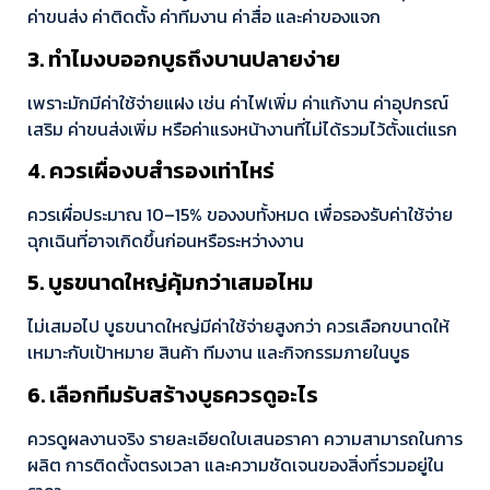
ค่าขนส่ง ค่าติดตั้ง ค่าทีมงาน ค่าสื่อ และค่าของแจก
3. ทำไมงบออกบูธถึงบานปลายง่าย
เพราะมักมีค่าใช้จ่ายแฝง เช่น ค่าไฟเพิ่ม ค่าแก้งาน ค่าอุปกรณ์
เสริม ค่าขนส่งเพิ่ม หรือค่าแรงหน้างานที่ไม่ได้รวมไว้ตั้งแต่แรก
4. ควรเผื่องบสำรองเท่าไหร่
ควรเผื่อประมาณ 10–15% ของงบทั้งหมด เพื่อรองรับค่าใช้จ่าย
ฉุกเฉินที่อาจเกิดขึ้นก่อนหรือระหว่างงาน
5. บูธขนาดใหญ่คุ้มกว่าเสมอไหม
ไม่เสมอไป บูธขนาดใหญ่มีค่าใช้จ่ายสูงกว่า ควรเลือกขนาดให้
เหมาะกับเป้าหมาย สินค้า ทีมงาน และกิจกรรมภายในบูธ
6. เลือกทีมรับสร้างบูธควรดูอะไร
ควรดูผลงานจริง รายละเอียดใบเสนอราคา ความสามารถในการ
ผลิต การติดตั้งตรงเวลา และความชัดเจนของสิ่งที่รวมอยู่ใน