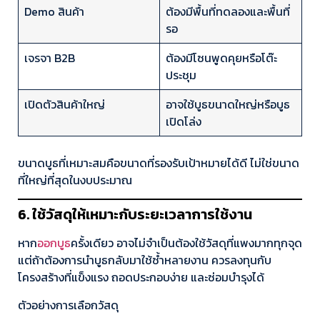
Demo สินค้า
ต้องมีพื้นที่ทดลองและพื้นที่
รอ
เจรจา B2B
ต้องมีโซนพูดคุยหรือโต๊ะ
ประชุม
เปิดตัวสินค้าใหญ่
อาจใช้บูธขนาดใหญ่หรือบูธ
เปิดโล่ง
ขนาดบูธที่เหมาะสมคือขนาดที่รองรับเป้าหมายได้ดี ไม่ใช่ขนาด
ที่ใหญ่ที่สุดในงบประมาณ
6. ใช้วัสดุให้เหมาะกับระยะเวลาการใช้งาน
หาก
ออกบูธ
ครั้งเดียว อาจไม่จำเป็นต้องใช้วัสดุที่แพงมากทุกจุด
แต่ถ้าต้องการนำบูธกลับมาใช้ซ้ำหลายงาน ควรลงทุนกับ
โครงสร้างที่แข็งแรง ถอดประกอบง่าย และซ่อมบำรุงได้
ตัวอย่างการเลือกวัสดุ