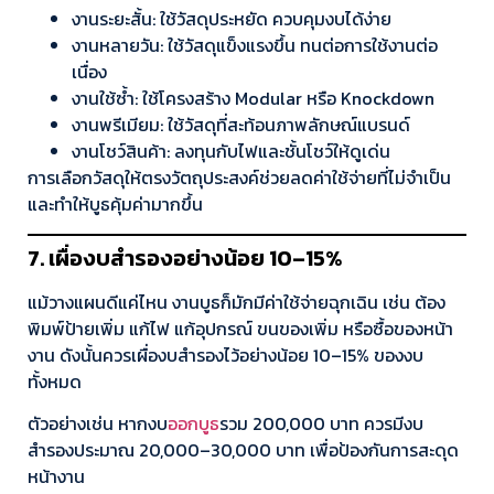
งานระยะสั้น: ใช้วัสดุประหยัด ควบคุมงบได้ง่าย
งานหลายวัน: ใช้วัสดุแข็งแรงขึ้น ทนต่อการใช้งานต่อ
เนื่อง
งานใช้ซ้ำ: ใช้โครงสร้าง Modular หรือ Knockdown
งานพรีเมียม: ใช้วัสดุที่สะท้อนภาพลักษณ์แบรนด์
งานโชว์สินค้า: ลงทุนกับไฟและชั้นโชว์ให้ดูเด่น
การเลือกวัสดุให้ตรงวัตถุประสงค์ช่วยลดค่าใช้จ่ายที่ไม่จำเป็น
และทำให้บูธคุ้มค่ามากขึ้น
7. เผื่องบสำรองอย่างน้อย 10–15%
แม้วางแผนดีแค่ไหน งานบูธก็มักมีค่าใช้จ่ายฉุกเฉิน เช่น ต้อง
พิมพ์ป้ายเพิ่ม แก้ไฟ แก้อุปกรณ์ ขนของเพิ่ม หรือซื้อของหน้า
งาน ดังนั้นควรเผื่องบสำรองไว้อย่างน้อย 10–15% ของงบ
ทั้งหมด
ตัวอย่างเช่น หากงบ
ออกบูธ
รวม 200,000 บาท ควรมีงบ
สำรองประมาณ 20,000–30,000 บาท เพื่อป้องกันการสะดุด
หน้างาน