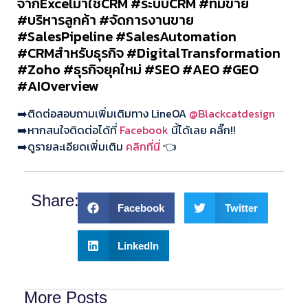
จากExcelมาใช้CRM #ระบบCRM #ทีมขาย
#บริหารลูกค้า #จัดการงานขาย
#SalesPipeline #SalesAutomation
#CRMสำหรับธุรกิจ #DigitalTransformation
#Zoho #ธุรกิจยุคใหม่ #SEO #AEO #GEO
#AIOverview
➡️ติดต่อสอบถามเพิ่มเติมทาง LineOA
@Blackcatdesign
➡️หากสนใจติดต่อได้ที่
Facebook
นี้ได้เลย คลิ๊ก!!
➡️ดูรายละเอียดเพิ่มเติม
คลิกที่นี่
👈
Share:
Facebook
Twitter
LinkedIn
More Posts