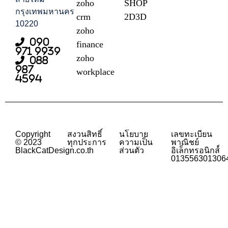
zoho
SHOP
กรุงเทพมหานคร
crm
2D3D
10220
zoho
090
finance
971 9939
zoho
088
987
workplace
4594
Copyright
สงวนสิทธิ์
นโยบาย
เลขทะเบียน
© 2023
ทุกประการ
ความเป็น
พาณิชย์
BlackCatDesign.co.th
ส่วนตัว
อิเล็กทรอนิกส์์
013556301306