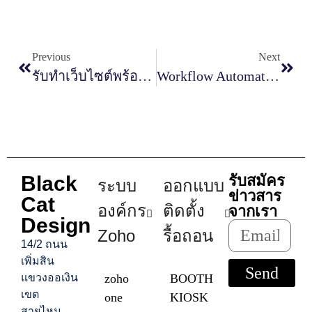
Previous
Next
รับทำเว็บไซต์พร้อมระบบหลังบ้าน สำคัญกับธุรกิจอย่างไร
Workflow Automation ใน Zoho CRM ช่วยลดงานซ้ำยังไง
Black
รับสมัคร
ระบบ
ออกแบบ
ข่าวสาร
Cat
องค์กร
ติดตั้ง
จากเรา
Design
Zoho
รื้อถอน
14/2 ถนน
เพิ่มสิน
Send
แขวงออเงิน
zoho
BOOTH
เขต
one
KIOSK
สายไหม