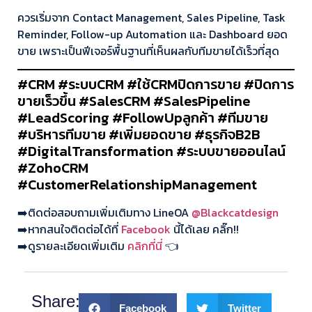
ควรเริ่มจาก Contact Management, Sales Pipeline, Task
Reminder, Follow-up Automation และ Dashboard ยอด
ขาย เพราะเป็นฟีเจอร์พื้นฐานที่เห็นผลกับทีมขายได้เร็วที่สุด
#CRM #ระบบCRM #ใช้CRMปิดการขาย #ปิดการ
ขายเร็วขึ้น #SalesCRM #SalesPipeline
#LeadScoring #FollowUpลูกค้า #ทีมขาย
#บริหารทีมขาย #เพิ่มยอดขาย #ธุรกิจB2B
#DigitalTransformation #ระบบขายออนไลน์
#ZohoCRM
#CustomerRelationshipManagement
➡️ติดต่อสอบถามเพิ่มเติมทาง LineOA
@Blackcatdesign
➡️หากสนใจติดต่อได้ที่
Facebook
นี้ได้เลย คลิ๊ก!!
➡️ดูรายละเอียดเพิ่มเติม
คลิกที่นี่
👈
Share:
Facebook
Twitter