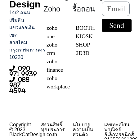
Design
Zoho
รื้อถอน
14/2 ถนน
เพิ่มสิน
Send
แขวงออเงิน
zoho
BOOTH
เขต
one
KIOSK
สายไหม
zoho
SHOP
กรุงเทพมหานคร
crm
2D3D
10220
zoho
090
finance
971 9939
zoho
088
987
workplace
4594
Copyright
สงวนสิทธิ์
นโยบาย
เลขทะเบียน
© 2023
ทุกประการ
ความเป็น
พาณิชย์
BlackCatDesign.co.th
ส่วนตัว
อิเล็กทรอนิกส์์