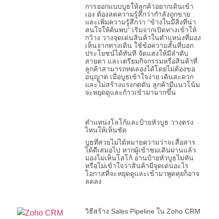
การออกแบบบูธให้ลูกค้าอยากเดินเข้า
เอง ต้องลดความรู้สึกว่ากำลังถูกขาย
และเพิ่มความรู้สึกว่า “ข้างในมีสิ่งที่น่า
สนใจให้ค้นพบ” เริ่มจากเปิดทางเข้าให้
กว้าง วางจุดเด่นสินค้าในตำแหน่งที่มอง
เห็นจากทางเดิน ใช้ข้อความสั้นที่บอก
ประโยชน์ได้ทันที จัดแสงให้มีลำดับ
สายตา และเตรียมกิจกรรมหรือสินค้าที่
ลูกค้าสามารถทดลองได้โดยไม่ต้องขอ
อนุญาต เมื่อบูธเข้าใจง่าย เดินสะดวก
และไม่สร้างแรงกดดัน ลูกค้ามีแนวโน้ม
จะหยุดดูและก้าวเข้ามามากขึ้น
ตำแหน่งโลโก้และป้ายหัวบูธ วางตรง
ไหนให้เห็นชัด
บูธที่สวยไม่ได้หมายความว่าจะสื่อสาร
ได้ดีเสมอไป หากผู้เข้าชมเดินผ่านแล้ว
มองไม่เห็นโลโก้ อ่านป้ายหัวบูธไม่ทัน
หรือไม่เข้าใจว่าสินค้ามีจุดเด่นอะไร
โอกาสที่จะหยุดดูและเข้ามาพูดคุยก็อาจ
ลดลง
วิธีสร้าง Sales Pipeline ใน Zoho CRM