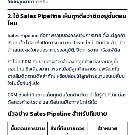
ให้กับลูกค้าได้มากขึ้น
2. ใช้ Sales Pipeline เห็นทุกดีลว่าติดอยู่ขั้นตอน
ไหน
Sales Pipeline คือภาพรวมของกระบวนการขาย ตั้งแต่ลูกค้า
เริ่มสนใจ ไปจนถึงปิดการขาย เช่น Lead ใหม่, ติดต่อแล้ว, นัด
นำเสนอ, ส่งใบเสนอราคา, รออนุมัติ, ปิดการขาย หรือแพ้ดีล
ถ้าไม่มี CRM ทีมขายอาจต้องจำเองว่าลูกค้าแต่ละรายอยู่ขั้น
ตอนไหน ซึ่งเสี่ยงมาก เพราะเมื่อมีลูกค้าหลายรายพร้อมกัน
อาจลืมติดตามดีลสำคัญ หรือปล่อยให้ลูกค้ารอนานจนเปลี่ยน
ใจไปซื้อกับคู่แข่ง
CRM ช่วยให้ทีมขายเห็นทุกดีลในหน้าเดียว ทำให้รู้ทันทีว่าแต่ละ
ดีลควรทำอะไรต่อ และดีลไหนมีโอกาสปิดได้เร็ว
ตัวอย่าง Sales Pipeline สำหรับทีมขาย
ขั้นตอนการขาย
สิ่งที่ทีมขายควร
เป้าหมาย