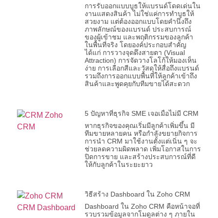
การรับออกแบบบูธให้แบรนด์โดดเด่นใน
งานแสดงสินค้า ไม่ใช่แค่การทำบูธให้
สวยงาม แต่ต้องออกแบบโดยคำนึงถึง
ภาพลักษณ์ของแบรนด์ ประสบการณ์
ของผู้เข้าชม และพฤติกรรมของลูกค้า
ในพื้นที่จริง โดยองค์ประกอบสำคัญ
ได้แก่ การวางจุดดึงสายตา (Visual
Attraction) การจัดวางโลโก้ให้มองเห็น
ง่าย การเลือกสีและวัสดุให้สื่อถึงแบรนด์
รวมถึงการออกแบบพื้นที่ให้ลูกค้าเข้าถึง
สินค้าและพูดคุยกับทีมขายได้สะดวก
5 ปัญหาที่ธุรกิจ SME เจอเมื่อไม่มี CRM
หากธุรกิจของคุณเริ่มมีลูกค้าเพิ่มขึ้น มี
ทีมขายหลายคน หรือกำลังขยายกิจการ
การนำ CRM มาใช้งานตั้งแต่เนิ่น ๆ จะ
ช่วยลดความผิดพลาด เพิ่มโอกาสในการ
ปิดการขาย และสร้างประสบการณ์ที่ดี
ให้กับลูกค้าในระยะยาว
วิธีสร้าง Dashboard ใน Zoho CRM
Dashboard ใน Zoho CRM คือหน้าจอที่
รวบรวมข้อมูลจากโมดูลต่าง ๆ ภายใน