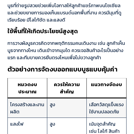
บูธที่ถ่ายรูปสวยช่วยเพิ่มโอกาสให้ลูกค้าแชร์ภาพบนโซเชียล
และช่วยขยายการมองเห็นแบรนด์นอกพื้นที่งาน ควรมีมุมที่ดู
เรียบร้อย มีโลโก้ชัด และแสงดี
ใช้พื้นที่ให้เกิดประโยชน์สูงสุด
การวางผังบูธควรคิดจากพฤติกรรมคนเดินงาน เช่น ลูกค้าเห็น
บูธจากทางไหน เดินเข้าจากมุมใด ควรเจอสินค้าอะไรเป็นอย่าง
แรก และทีมขายควรยืนตรงไหนเพื่อไม่ขวางลูกค้า
ตัวอย่างการจัดงบออกแบบบูธแบบคุ้มค่า
หมวดงบ
ควรให้ความ
แนวทางจัดงบ
ประมาณ
สำคัญ
โครงสร้างและงาน
สูง
เลือกวัสดุแข็งแรง
ผลิต
ใช้งานปลอดภัย
แสงไฟ
สูง
เน้นจุดสำคัญ
เช่น โลโก้ สินค้า