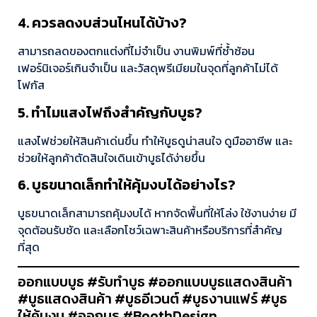
4. ควรลดงบส่วนไหนได้บ้าง?
สามารถลดของตกแต่งที่ไม่จำเป็น งานพิมพ์ที่ซ้ำซ้อน
เฟอร์นิเจอร์เกินจำเป็น และวัสดุพรีเมียมในจุดที่ลูกค้าไม่ได้
โฟกัส
5. ทำไมแสงไฟถึงสำคัญกับบูธ?
แสงไฟช่วยให้สินค้าเด่นขึ้น ทำให้บูธดูน่าสนใจ ดูมืออาชีพ และ
ช่วยให้ลูกค้าตัดสินใจเดินเข้าบูธได้ง่ายขึ้น
6. บูธขนาดเล็กทำให้คุ้มงบได้อย่างไร?
บูธขนาดเล็กสามารถคุ้มงบได้ หากจัดพื้นที่ให้โล่ง ใช้งานง่าย มี
จุดต้อนรับชัด และเลือกโชว์เฉพาะสินค้าหรือบริการที่สำคัญ
ที่สุด
ออกแบบบูธ #รับทำบูธ #ออกแบบบูธแสดงสินค้า
#บูธแสดงสินค้า #บูธอีเวนต์ #บูธงานแฟร์ #บูธ
ให้คุ้มงบ #ออกบูธ #BoothDesign