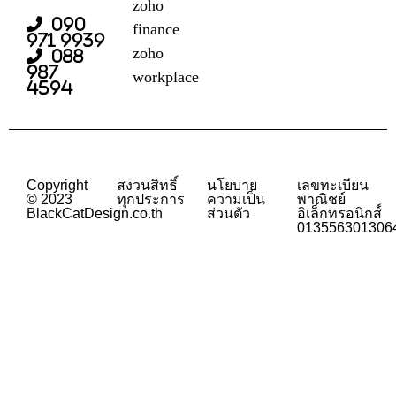
zoho
090
finance
971 9939
zoho
088
987
workplace
4594
Copyright
สงวนสิทธิ์
นโยบาย
เลขทะเบียน
© 2023
ทุกประการ
ความเป็น
พาณิชย์
BlackCatDesign.co.th
ส่วนตัว
อิเล็กทรอนิกส์์
013556301306