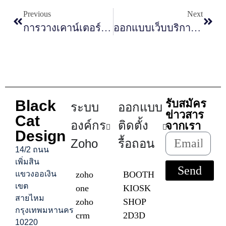
Previous
Next
การวางเคาน์เตอร์ในบูธ มีผลต่อการต้อนรับลูกค้าอย่างไร
ออกแบบเว็บบริการ ควรจัดวางข้อมูลอย่างไรให้ลูกค้าเข้าใจง่าย
Black
รับสมัคร
ระบบ
ออกแบบ
ข่าวสาร
Cat
องค์กร
ติดตั้ง
จากเรา
Design
Zoho
รื้อถอน
14/2 ถนน
เพิ่มสิน
Send
แขวงออเงิน
zoho
BOOTH
เขต
one
KIOSK
สายไหม
zoho
SHOP
กรุงเทพมหานคร
crm
2D3D
10220