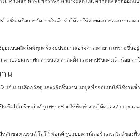
าไม้ ค่าเหล็ก ค่าพิมพ์กราฟิก ค่าแรงผลิต และค่าติดตั้ง หากออกแบ
มโปรโมชั่น หรือการจัดวางสินค้า ทำให้ค่าใช้จ่ายต่อการออกงานลดล
ช้บูธแบบผลิตใหม่ทุกครั้ง งบประมาณอาจคาดเดายาก เพราะขึ้นอยู่
น เช่น ค่าเปลี่ยนกราฟิก ค่าขนส่ง ค่าติดตั้ง และค่าปรับแต่งเล็ก
งาน
 3D แก้แบบ เลือกวัสดุ และผลิตชิ้นงาน แต่บูธที่ออกแบบให้ใช้งาน
เป็นข้อได้เปรียบสำคัญ เพราะช่วยให้ทีมทำงานได้คล่องตัวและลดค
ช่น สีหลักของแบรนด์ โลโก้ ฟอนต์ รูปแบบเคาน์เตอร์ และสไตล์ของพื