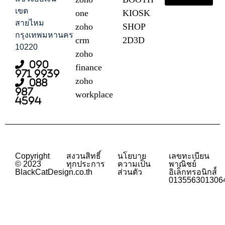
เขต
one
KIOSK
สายไหม
zoho
SHOP
กรุงเทพมหานคร
crm
2D3D
10220
zoho
090
finance
971 9939
zoho
088
987
workplace
4594
Copyright
สงวนสิทธิ์
นโยบาย
เลขทะเบียน
© 2023
ทุกประการ
ความเป็น
พาณิชย์
BlackCatDesign.co.th
ส่วนตัว
อิเล็กทรอนิกส์์
013556301306