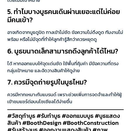
โดยไม่มีเป้าหมาย
5. ทำไมบางบูธคนเดินผ่านเยอะแต่ไม่ค่อย
มีคนเข้า?
อาจเกิดจากบูธดูปิด ทางเข้าไม่ชัด ข้อความไม่ดึงดูด ทีมงานไม่
พร้อม หรือไม่มีจุดที่ทำให้ลูกค้ารู้สึกว่าควรหยุดดู
6. บูธขนาดเล็กสามารถดึงลูกค้าได้ไหม?
ได้ หากออกแบบให้จุดเด่นชัด ใช้พื้นที่คุ้มค่า มีข้อความที่ตรง
กลุ่มเป้าหมาย และจัดวางสินค้าให้ดูง่าย
7. ควรมีจุดถ่ายรูปในบูธไหม?
ควรมีหากเหมาะกับแบรนด์ เพราะช่วยเพิ่มการจดจำและทำให้ผู้
เข้าชมแชร์ต่อบนโซเชียลได้ง่ายขึ้น
#วัสดุทำบูธ #รับทำบูธ #ออกแบบบูธ #บูธแสดง
สินค้า #BoothDesign #BoothConstruction
#รับสร้างบูธ #ออกงานแสดงสินค้า #ภาพ