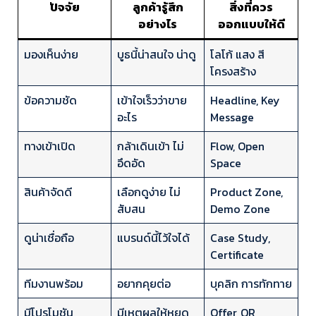
ปัจจัย
ลูกค้ารู้สึก
สิ่งที่ควร
อย่างไร
ออกแบบให้ดี
มองเห็นง่าย
บูธนี้น่าสนใจ น่าดู
โลโก้ แสง สี
โครงสร้าง
ข้อความชัด
เข้าใจเร็วว่าขาย
Headline, Key
อะไร
Message
ทางเข้าเปิด
กล้าเดินเข้า ไม่
Flow, Open
อึดอัด
Space
สินค้าจัดดี
เลือกดูง่าย ไม่
Product Zone,
สับสน
Demo Zone
ดูน่าเชื่อถือ
แบรนด์นี้ไว้ใจได้
Case Study,
Certificate
ทีมงานพร้อม
อยากคุยต่อ
บุคลิก การทักทาย
มีโปรโมชัน
มีเหตุผลให้หยุด
Offer, QR,