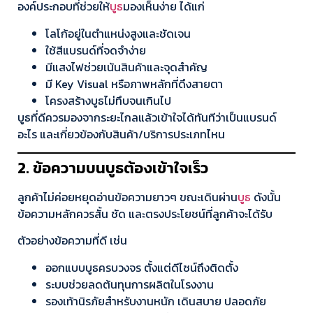
องค์ประกอบที่ช่วยให้
บูธ
มองเห็นง่าย ได้แก่
โลโก้อยู่ในตำแหน่งสูงและชัดเจน
ใช้สีแบรนด์ที่จดจำง่าย
มีแสงไฟช่วยเน้นสินค้าและจุดสำคัญ
มี Key Visual หรือภาพหลักที่ดึงสายตา
โครงสร้างบูธไม่ทึบจนเกินไป
บูธที่ดีควรมองจากระยะไกลแล้วเข้าใจได้ทันทีว่าเป็นแบรนด์
อะไร และเกี่ยวข้องกับสินค้า/บริการประเภทไหน
2. ข้อความบนบูธต้องเข้าใจเร็ว
ลูกค้าไม่ค่อยหยุดอ่านข้อความยาวๆ ขณะเดินผ่าน
บูธ
ดังนั้น
ข้อความหลักควรสั้น ชัด และตรงประโยชน์ที่ลูกค้าจะได้รับ
ตัวอย่างข้อความที่ดี เช่น
ออกแบบบูธครบวงจร ตั้งแต่ดีไซน์ถึงติดตั้ง
ระบบช่วยลดต้นทุนการผลิตในโรงงาน
รองเท้านิรภัยสำหรับงานหนัก เดินสบาย ปลอดภัย