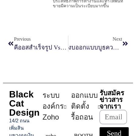
ประสิทธิภาพการทำงานและทำให้พื้นที่
ขายมีความเป็นระเบียบมากขึ้น
Previous
Next
คีออสสำเร็จรูป Vs คีออสสั่งผลิต แบบไหนคุ้มค่ากว่า
งบออกแบบบูธควรเตรียมเท่าไหร่ก่อนออกงานแสดงสินค้า
Black
รับสมัคร
ระบบ
ออกแบบ
ข่าวสาร
Cat
องค์กร
ติดตั้ง
จากเรา
Design
Zoho
รื้อถอน
14/2 ถนน
เพิ่มสิน
Send
แขวงออเงิน
zoho
BOOTH