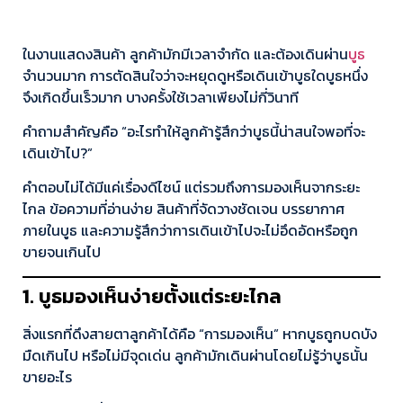
ในงานแสดงสินค้า ลูกค้ามักมีเวลาจำกัด และต้องเดินผ่าน
บูธ
จำนวนมาก การตัดสินใจว่าจะหยุดดูหรือเดินเข้าบูธใดบูธหนึ่ง
จึงเกิดขึ้นเร็วมาก บางครั้งใช้เวลาเพียงไม่กี่วินาที
คำถามสำคัญคือ “อะไรทำให้ลูกค้ารู้สึกว่าบูธนี้น่าสนใจพอที่จะ
เดินเข้าไป?”
คำตอบไม่ได้มีแค่เรื่องดีไซน์ แต่รวมถึงการมองเห็นจากระยะ
ไกล ข้อความที่อ่านง่าย สินค้าที่จัดวางชัดเจน บรรยากาศ
ภายในบูธ และความรู้สึกว่าการเดินเข้าไปจะไม่อึดอัดหรือถูก
ขายจนเกินไป
1. บูธมองเห็นง่ายตั้งแต่ระยะไกล
สิ่งแรกที่ดึงสายตาลูกค้าได้คือ “การมองเห็น” หากบูธถูกบดบัง
มืดเกินไป หรือไม่มีจุดเด่น ลูกค้ามักเดินผ่านโดยไม่รู้ว่าบูธนั้น
ขายอะไร