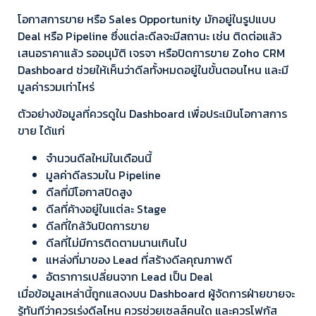
โอกาสการขาย หรือ Sales Opportunity มักอยู่ในรูปแบบ
Deal หรือ Pipeline ซึ่งแต่ละดีลจะมีสถานะ เช่น ติดต่อแล้ว
เสนอราคาแล้ว รออนุมัติ เจรจา หรือปิดการขาย Zoho CRM
Dashboard ช่วยให้เห็นว่าดีลทั้งหมดอยู่ในขั้นตอนไหน และมี
มูลค่ารวมเท่าไหร่
ตัวอย่างข้อมูลที่ควรดูใน Dashboard เพื่อประเมินโอกาสการ
ขาย ได้แก่
จำนวนดีลใหม่ในเดือนนี้
มูลค่าดีลรวมใน Pipeline
ดีลที่มีโอกาสปิดสูง
ดีลที่ค้างอยู่ในแต่ละ Stage
ดีลที่ใกล้วันปิดการขาย
ดีลที่ไม่มีการติดตามนานเกินไป
แหล่งที่มาของ Lead ที่สร้างดีลคุณภาพดี
อัตราการเปลี่ยนจาก Lead เป็น Deal
เมื่อข้อมูลเหล่านี้ถูกแสดงบน Dashboard ผู้จัดการฝ่ายขายจะ
รู้ทันทีว่าควรเร่งดีลไหน ควรช่วยเซลส์คนใด และควรโฟกัส