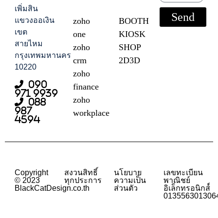
เพิ่มสิน
Send
แขวงออเงิน
zoho
BOOTH
เขต
one
KIOSK
สายไหม
zoho
SHOP
กรุงเทพมหานคร
crm
2D3D
10220
zoho
090
finance
971 9939
zoho
088
987
workplace
4594
Copyright
สงวนสิทธิ์
นโยบาย
เลขทะเบียน
© 2023
ทุกประการ
ความเป็น
พาณิชย์
BlackCatDesign.co.th
ส่วนตัว
อิเล็กทรอนิกส์์
013556301306