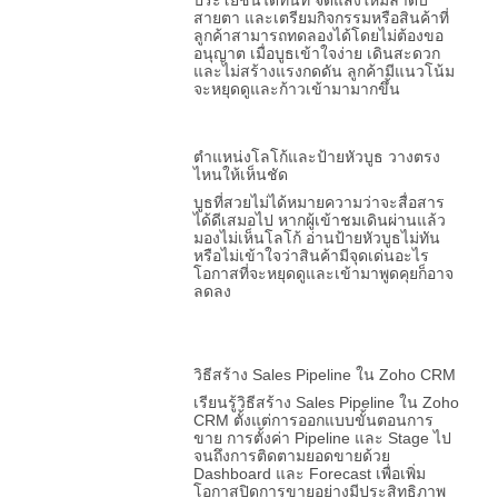
ประโยชน์ได้ทันที จัดแสงให้มีลำดับ
สายตา และเตรียมกิจกรรมหรือสินค้าที่
ลูกค้าสามารถทดลองได้โดยไม่ต้องขอ
อนุญาต เมื่อบูธเข้าใจง่าย เดินสะดวก
และไม่สร้างแรงกดดัน ลูกค้ามีแนวโน้ม
จะหยุดดูและก้าวเข้ามามากขึ้น
ตำแหน่งโลโก้และป้ายหัวบูธ วางตรง
ไหนให้เห็นชัด
บูธที่สวยไม่ได้หมายความว่าจะสื่อสาร
ได้ดีเสมอไป หากผู้เข้าชมเดินผ่านแล้ว
มองไม่เห็นโลโก้ อ่านป้ายหัวบูธไม่ทัน
หรือไม่เข้าใจว่าสินค้ามีจุดเด่นอะไร
โอกาสที่จะหยุดดูและเข้ามาพูดคุยก็อาจ
ลดลง
วิธีสร้าง Sales Pipeline ใน Zoho CRM
เรียนรู้วิธีสร้าง Sales Pipeline ใน Zoho
CRM ตั้งแต่การออกแบบขั้นตอนการ
ขาย การตั้งค่า Pipeline และ Stage ไป
จนถึงการติดตามยอดขายด้วย
Dashboard และ Forecast เพื่อเพิ่ม
โอกาสปิดการขายอย่างมีประสิทธิภาพ