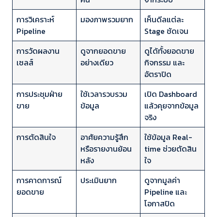
การวิเคราะห์
มองภาพรวมยาก
เห็นดีลแต่ละ
Pipeline
Stage ชัดเจน
การวัดผลงาน
ดูจากยอดขาย
ดูได้ทั้งยอดขาย
เซลส์
อย่างเดียว
กิจกรรม และ
อัตราปิด
การประชุมฝ่าย
ใช้เวลารวบรวม
เปิด Dashboard
ขาย
ข้อมูล
แล้วคุยจากข้อมูล
จริง
การตัดสินใจ
อาศัยความรู้สึก
ใช้ข้อมูล Real-
หรือรายงานย้อน
time ช่วยตัดสิน
หลัง
ใจ
การคาดการณ์
ประเมินยาก
ดูจากมูลค่า
ยอดขาย
Pipeline และ
โอกาสปิด