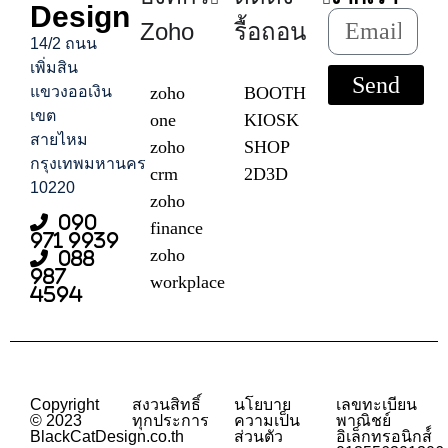
Design
Zoho
รื้อถอน
14/2 ถนน
เพิ่มสิน
Send
แขวงออเงิน
zoho
BOOTH
เขต
one
KIOSK
สายไหม
zoho
SHOP
กรุงเทพมหานคร
crm
2D3D
10220
zoho
090
finance
971 9939
zoho
088
987
workplace
4594
Copyright
สงวนสิทธิ์
นโยบาย
เลขทะเบียน
© 2023
ทุกประการ
ความเป็น
พาณิชย์
BlackCatDesign.co.th
ส่วนตัว
อิเล็กทรอนิกส์์