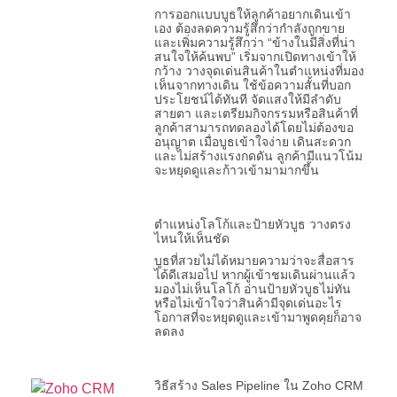
การออกแบบบูธให้ลูกค้าอยากเดินเข้า
เอง ต้องลดความรู้สึกว่ากำลังถูกขาย
และเพิ่มความรู้สึกว่า “ข้างในมีสิ่งที่น่า
สนใจให้ค้นพบ” เริ่มจากเปิดทางเข้าให้
กว้าง วางจุดเด่นสินค้าในตำแหน่งที่มอง
เห็นจากทางเดิน ใช้ข้อความสั้นที่บอก
ประโยชน์ได้ทันที จัดแสงให้มีลำดับ
สายตา และเตรียมกิจกรรมหรือสินค้าที่
ลูกค้าสามารถทดลองได้โดยไม่ต้องขอ
อนุญาต เมื่อบูธเข้าใจง่าย เดินสะดวก
และไม่สร้างแรงกดดัน ลูกค้ามีแนวโน้ม
จะหยุดดูและก้าวเข้ามามากขึ้น
ตำแหน่งโลโก้และป้ายหัวบูธ วางตรง
ไหนให้เห็นชัด
บูธที่สวยไม่ได้หมายความว่าจะสื่อสาร
ได้ดีเสมอไป หากผู้เข้าชมเดินผ่านแล้ว
มองไม่เห็นโลโก้ อ่านป้ายหัวบูธไม่ทัน
หรือไม่เข้าใจว่าสินค้ามีจุดเด่นอะไร
โอกาสที่จะหยุดดูและเข้ามาพูดคุยก็อาจ
ลดลง
วิธีสร้าง Sales Pipeline ใน Zoho CRM