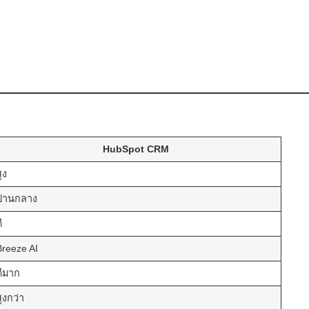
HubSpot CRM
ูง
ปานกลาง
ี
Breeze AI
ดีมาก
สูงกว่า