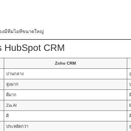
้องมีทีมไอทีขนาดใหญ่
vs HubSpot CRM
Zoho CRM
ปานกลาง
ส
สูงมาก
ดีมาก
ด
Zia AI
ดี
ประหยัดกว่า