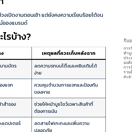
ลา
แค่ช่วงเปิดงานตอนเช้า แต่ยังคงความเรียบร้อยได้จน
ษณ์ของแบรนด์
ะไรบ้าง?
รับ
การร
าง
เหตุผลที่ควรเก็บหลังฉาก
ทำบู
ประส
องค์
 นามบัตร
ลดความรกบนโต๊ะและหยิบเติมได้
การจ
ง่าย
รวมถ
สะด
ของแจก
ควบคุมจำนวนการแจกและป้องกัน
ของหาย
ค้าสำรอง
ช่วยให้หน้าบูธโชว์เฉพาะสินค้าที่
ต้องการเน้น
อะแดปเตอร์
ลดสายไฟเกะกะและเพิ่มความ
ปลอดภัย