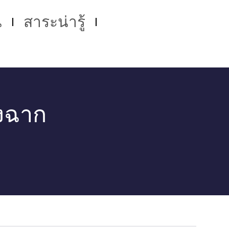
น
สาระน่ารู้
ังฉาก