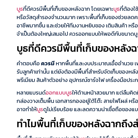
บูธ
ที่ดีควรมีพื้นที่เก็บของหลังฉาก โดยเฉพาะ
บูธ
ที่ต้อง
หรือวัสดุสำรองจำนวนมาก เพราะพื้นที่เก็บของช่วยลดค
อาชีพมากขึ้น และช่วยให้ทีมงานหยิบของ เติมสินค้า หรือจ
จำเป็นต้องใหญ่เสมอไป ควรออกแบบให้พอดีกับขนาดบูธ 
บูธที่ดีควรมีพื้นที่เก็บของหลัง
คำตอบคือ
ควรมี
หากพื้นที่และงบประมาณเอื้ออำนวย เ
รับลูกค้าเท่านั้น แต่ยังต้องมีพื้นที่สำหรับจัดเก็บของหลั
พรีเมียม สินค้าตัวอย่าง อุปกรณ์ชาร์จไฟ เครื่องมือประ
หลายแบรนด์
ออกแบบบูธ
ให้ด้านหน้าสวยมาก แต่ลืมคิด
กล่องวางเต็มพื้น เอกสารกองอยู่ใต้โต๊ะ สายไฟโผล่ หรื
อาจทำให้
บูธ
ดูไม่เรียบร้อย และลดความน่าเชื่อถือของแบร
ทำไมพื้นที่เก็บของหลังฉากถึง