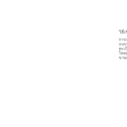
วิธ
การเ
แบบฟ
ทะเ
โดยอ
ขายส