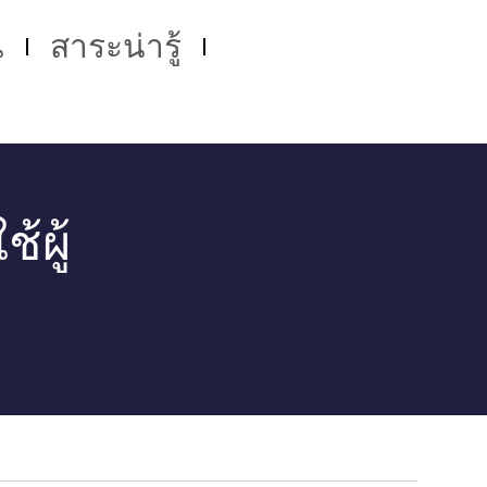
น
สาระน่ารู้
้ผู้