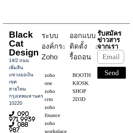
Black
รับสมัคร
ระบบ
ออกแบบ
ข่าวสาร
Cat
องค์กร
ติดตั้ง
จากเรา
Design
Zoho
รื้อถอน
14/2 ถนน
เพิ่มสิน
Send
แขวงออเงิน
zoho
BOOTH
เขต
one
KIOSK
สายไหม
zoho
SHOP
กรุงเทพมหานคร
crm
2D3D
10220
zoho
090
finance
971 9939
zoho
088
987
workplace