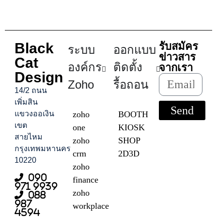
Black
รับสมัคร
ระบบ
ออกแบบ
ข่าวสาร
Cat
องค์กร
ติดตั้ง
จากเรา
Design
Zoho
รื้อถอน
14/2 ถนน
เพิ่มสิน
Send
แขวงออเงิน
zoho
BOOTH
เขต
one
KIOSK
สายไหม
zoho
SHOP
กรุงเทพมหานคร
crm
2D3D
10220
zoho
090
finance
971 9939
zoho
088
987
workplace
4594