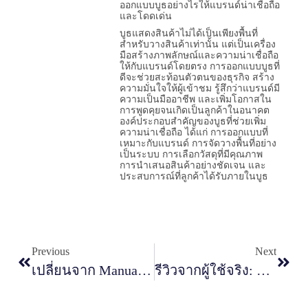
ออกแบบบูธอย่างไรให้แบรนด์น่าเชื่อถือ
และโดดเด่น
บูธแสดงสินค้าไม่ได้เป็นเพียงพื้นที่
สำหรับวางสินค้าเท่านั้น แต่เป็นเครื่อง
มือสร้างภาพลักษณ์และความน่าเชื่อถือ
ให้กับแบรนด์โดยตรง การออกแบบบูธที่
ดีจะช่วยสะท้อนตัวตนของธุรกิจ สร้าง
ความมั่นใจให้ผู้เข้าชม รู้สึกว่าแบรนด์มี
ความเป็นมืออาชีพ และเพิ่มโอกาสใน
การพูดคุยจนเกิดเป็นลูกค้าในอนาคต
องค์ประกอบสำคัญของบูธที่ช่วยเพิ่ม
ความน่าเชื่อถือ ได้แก่ การออกแบบที่
เหมาะกับแบรนด์ การจัดวางพื้นที่อย่าง
เป็นระบบ การเลือกวัสดุที่มีคุณภาพ
การนำเสนอสินค้าอย่างชัดเจน และ
ประสบการณ์ที่ลูกค้าได้รับภายในบูธ
Previous
Next
เปลี่ยนจาก Manual เป็น Auto: 5 Workflow ใน Zoho CRM Plus ที่ช่วยลดงานซ้ำซ้อนของทีมเซลล์
รีวิวจากผู้ใช้จริง: ข้อดี-ข้อเสีย ของ Zoho CRM Plus หลังจากใช้งานผ่านไป 6 เดือน