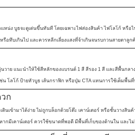
หน่ง บูธจะดูเด่นขึ้นทันที โดยเฉพาะไฟส่องสินค้า ไฟโลโก้ หรือไ
ดหรือทึบเกินไป และควรหลีกเลี่ยงแสงที่จ้าเกินจนรบกวนสายตาลูกค
วาย แนะนำให้ใช้สีหลักของแบรนด์ 1 สี สีรอง 1 สี และสีพื้นกลาง เ
 เช่น โลโก้ ป้ายหัวบูธ เส้นกราฟิก หรือปุ่ม CTA แทนการใช้เต็มพื้นที
ดวก
เดินเข้ามาได้ง่าย ไม่ถูกบล็อกด้วยโต๊ะ เคาน์เตอร์ หรือชั้นวางสินค้
หากมีเคาน์เตอร์ ควรใช้ขนาดที่พอดี มีพื้นที่เก็บของด้านใน และไม่