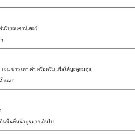
ฟบริเวณเคาน์เตอร์
้า
ช่น ขาว เทา ดำ หรือครีม เพื่อให้บูธดูสมดุล
่ทั้งหมด
า
กินพื้นที่หน้าบูธมากเกินไป