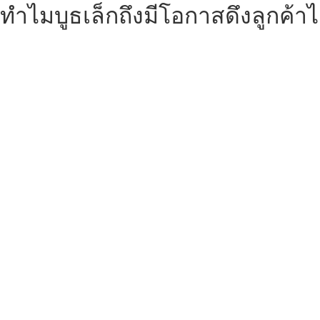
ทำไมบูธเล็กถึงมีโอกาสดึงลูกค้าได