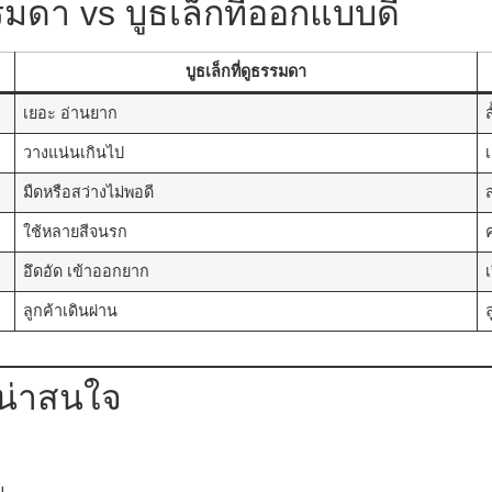
รมดา vs บูธเล็กที่ออกแบบดี
บูธเล็กที่ดูธรรมดา
เยอะ อ่านยาก
ส
วางแน่นเกินไป
มืดหรือสว่างไม่พอดี
ใช้หลายสีจนรก
อึดอัด เข้าออกยาก
เ
ลูกค้าเดินผ่าน
ูน่าสนใจ
น