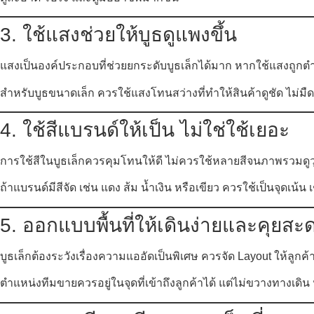
3. ใช้แสงช่วยให้บูธดูแพงขึ้น
แสงเป็นองค์ประกอบที่ช่วยยกระดับบูธเล็กได้มาก หากใช้แสงถูกตำแ
สำหรับบูธขนาดเล็ก ควรใช้แสงโทนสว่างที่ทำให้สินค้าดูชัด ไม่มื
4. ใช้สีแบรนด์ให้เป็น ไม่ใช่ใช้เยอะ
การใช้สีในบูธเล็กควรคุมโทนให้ดี ไม่ควรใช้หลายสีจนภาพรวมดูวุ่น
ถ้าแบรนด์มีสีจัด เช่น แดง ส้ม น้ำเงิน หรือเขียว ควรใช้เป็นจุดเน้น
5. ออกแบบพื้นที่ให้เดินง่ายและคุยสะ
บูธเล็กต้องระวังเรื่องความแออัดเป็นพิเศษ ควรจัด Layout ให้ลูกค้า
ตำแหน่งทีมขายควรอยู่ในจุดที่เข้าถึงลูกค้าได้ แต่ไม่ขวางทางเดิน 