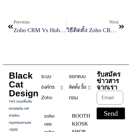
Previous
Next
Zoho CRM Vs HubSpot CRM เลือกตัวไหนดี
วิธีติดตั้ง Zoho CRM สำหรับธุรกิจไทย
Black
รับสมัคร
ระบบ
ออกแบบ
ข่าวสาร
Cat
องค์กร
ติดตั้ง รื้อ
จากเรา
Design
Zoho
ถอน
14/2 ถนนเพิ่มสิน
แขวงออเงิน เขต
Send
สายไหม
zoho
BOOTH
กรุงเทพมหานคร
one
KIOSK
10220
zoho
SHOP