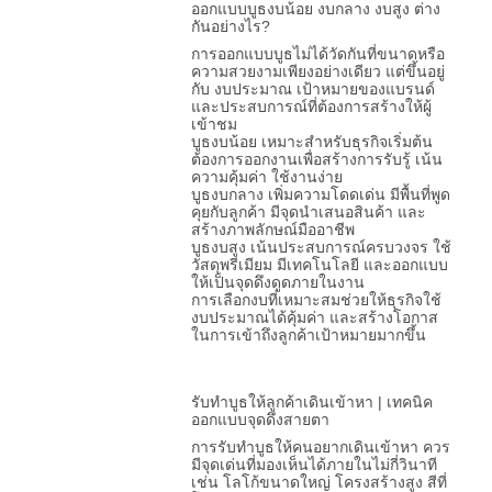
ออกแบบบูธงบน้อย งบกลาง งบสูง ต่าง
กันอย่างไร?
การออกแบบบูธไม่ได้วัดกันที่ขนาดหรือ
ความสวยงามเพียงอย่างเดียว แต่ขึ้นอยู่
กับ งบประมาณ เป้าหมายของแบรนด์
และประสบการณ์ที่ต้องการสร้างให้ผู้
เข้าชม
บูธงบน้อย เหมาะสำหรับธุรกิจเริ่มต้น
ต้องการออกงานเพื่อสร้างการรับรู้ เน้น
ความคุ้มค่า ใช้งานง่าย
บูธงบกลาง เพิ่มความโดดเด่น มีพื้นที่พูด
คุยกับลูกค้า มีจุดนำเสนอสินค้า และ
สร้างภาพลักษณ์มืออาชีพ
บูธงบสูง เน้นประสบการณ์ครบวงจร ใช้
วัสดุพรีเมียม มีเทคโนโลยี และออกแบบ
ให้เป็นจุดดึงดูดภายในงาน
การเลือกงบที่เหมาะสมช่วยให้ธุรกิจใช้
งบประมาณได้คุ้มค่า และสร้างโอกาส
ในการเข้าถึงลูกค้าเป้าหมายมากขึ้น
รับทำบูธให้ลูกค้าเดินเข้าหา | เทคนิค
ออกแบบจุดดึงสายตา
การรับทำบูธให้คนอยากเดินเข้าหา ควร
มีจุดเด่นที่มองเห็นได้ภายในไม่กี่วินาที
เช่น โลโก้ขนาดใหญ่ โครงสร้างสูง สีที่