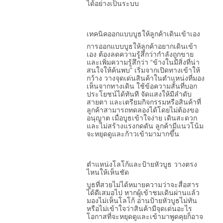
ได้อย่างเป็นระบบ
เทคนิคออกแบบบูธให้ลูกค้าเดินเข้าเอง
การออกแบบบูธให้ลูกค้าอยากเดินเข้า
เอง ต้องลดความรู้สึกว่ากำลังถูกขาย
และเพิ่มความรู้สึกว่า “ข้างในมีสิ่งที่น่า
สนใจให้ค้นพบ” เริ่มจากเปิดทางเข้าให้
กว้าง วางจุดเด่นสินค้าในตำแหน่งที่มอง
เห็นจากทางเดิน ใช้ข้อความสั้นที่บอก
ประโยชน์ได้ทันที จัดแสงให้มีลำดับ
สายตา และเตรียมกิจกรรมหรือสินค้าที่
ลูกค้าสามารถทดลองได้โดยไม่ต้องขอ
อนุญาต เมื่อบูธเข้าใจง่าย เดินสะดวก
และไม่สร้างแรงกดดัน ลูกค้ามีแนวโน้ม
จะหยุดดูและก้าวเข้ามามากขึ้น
ตำแหน่งโลโก้และป้ายหัวบูธ วางตรง
ไหนให้เห็นชัด
บูธที่สวยไม่ได้หมายความว่าจะสื่อสาร
ได้ดีเสมอไป หากผู้เข้าชมเดินผ่านแล้ว
มองไม่เห็นโลโก้ อ่านป้ายหัวบูธไม่ทัน
หรือไม่เข้าใจว่าสินค้ามีจุดเด่นอะไร
โอกาสที่จะหยุดดูและเข้ามาพูดคุยก็อาจ