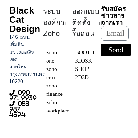
Black
รับสมัคร
ระบบ
ออกแบบ
ข่าวสาร
Cat
องค์กร
ติดตั้ง
จากเรา
Design
Zoho
รื้อถอน
14/2 ถนน
เพิ่มสิน
Send
แขวงออเงิน
zoho
BOOTH
เขต
one
KIOSK
สายไหม
zoho
SHOP
กรุงเทพมหานคร
crm
2D3D
10220
zoho
090
finance
971 9939
zoho
088
987
workplace
4594